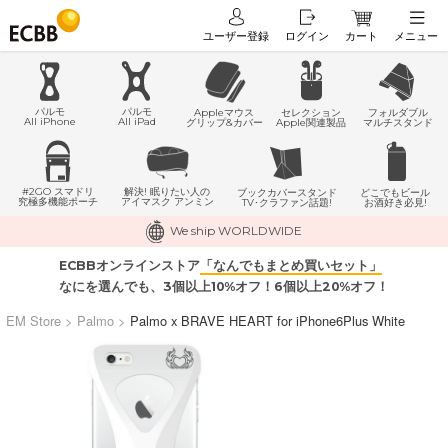
ユーザー登録
ログイン
カート
メニュー
パルモ
パルモ
Appleマウス
セレクション
フォルダブル
All iPhone
All iPad
グリップ&カバー
Apple関連製品
マルチスタンド
#2GO スマドリ
解決! 眠りたい人の
どこでもビール
ブックカバースタンド
究極多機能ポーチ
アイマスク アンミン
お酒好き必見!
TV･クラファン話題!
We ship WORLDWIDE
ECBBオンラインストア
「なんでもまとめ買いセット」
なにを選んでも、3個以上10%オフ！6個以上20%オフ！
EM Store
>
Palmo
>
Palmo x BRAVE HEART for iPhone6Plus White