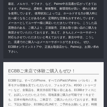
最近、メルカリ、ヤフオク、など、Palmo中古流通が広がってきてお
ります。Palmoは、柔軟性、耐衝撃性、耐環境性が高い、優れた素材
を使用しています。 使用状況によっては、ホールドする力が購入時と
比べ緩くなることがあるため、定期的な交換をおすすめしています。
メーカーとしてユーザー様に満足いただきたいですから、こうした品
質懸念のある、ご購入より、正規販売、正規お取り扱い品のご購入を
推奨させていただいております。加えて、きちんとメーカーサポート
対応もさせていただきたいと考えております。新古や中古、こうし
た、流通でのご購入へはメーカーサポートができません。 ぜひ、
ECBBオンラインストアや、正規お取扱店から、Palmoは、お買い求め
下さい。
ECBBご来店で体験ご購入もぜひ！
ECBBでは、すべてのiPhone、すべてのiPadのPalmo（パルモ）、本
革モデル現物を見ていただいたり、フォルダブル、#2GO（トゥーゴ
ー）など、全製品を、東京渋谷区千駄ヶ谷にある、ECBBオフィスに
て、お試しいただいた上での、現地直接ご購入が可能です！今まで
も、日本や海外の方も、ご来店で、ご購入いただいております。事前
に、下記お電話か、ECBB公式LINEで、ご予約をお願いします。時期