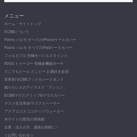
メニュー
ホーム・サイトトップ
ECBBについて
Palmo パルモ すべてのiPhoneケースカバー
Palmo パルモ すべてのiPadケースカバー
フォルダブル 究極モバイルスタインド
#2GO トゥーゴー 究極多機能ポーチ
どこでもビール どこビー お酒好き必見!
世界初! ECBBブックカバースタンド
眠りたい人のアイマスク「アンミン」
ECBBマウスグリップ&マウスカバー
マスク生活革命!マスクスペーサー
アクアココス ココナッツウォーター
本サイトの歴史の美術館
企業・法人の方、連絡お気軽に！
☆お問い合わせ☆