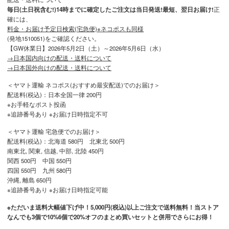
毎日(土日祝含む!)14時までに確定したご注文は当日発送!最短、翌日お届け!
正
確には、
料金・お届け予定日検索(宅急便)※ネコポスも同様
(発地1510051)をご確認ください。
【GW休業日】2026年5月2日（土）～2026年5月6日（水）
→日本国内向けの配送・送料について
→日本国外向けの配送・送料について
＜ヤマト運輸 ネコポス(おすすめ最安配送)でのお届け＞
配送料(税込)：日本全国一律 200円
※お手軽なポスト投函
※追跡番号あり ※お届け日時指定不可
＜ヤマト運輸 宅急便でのお届け＞
配送料(税込)：北海道 580円 北東北 500円
南東北, 関東, 信越, 中部, 北陸 450円
関西 500円 中国 550円
四国 550円 九州 580円
沖縄, 離島 650円
※追跡番号あり ※お届け日時指定可能
※ただいま送料大幅値下げ中！5,000円(税込)以上ご注文で送料無料！当ストア
なんでも3個で10%6個で20%オフのまとめ買いセットと併用でさらにお得！