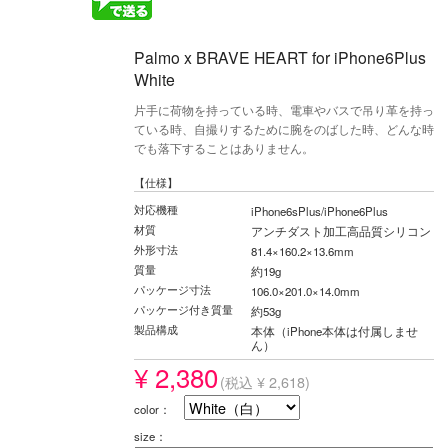
Palmo x BRAVE HEART for iPhone6Plus
White
片手に荷物を持っている時、電車やバスで吊り革を持っ
ている時、自撮りするために腕をのばした時、どんな時
でも落下することはありません。
【仕様】
対応機種
iPhone6sPlus/iPhone6Plus
材質
アンチダスト加工高品質シリコン
外形寸法
81.4×160.2×13.6mm
質量
約19g
パッケージ寸法
106.0×201.0×14.0mm
パッケージ付き質量
約53g
製品構成
本体（iPhone本体は付属しませ
ん）
¥ 2,380
(税込 ¥ 2,618)
color：
size：