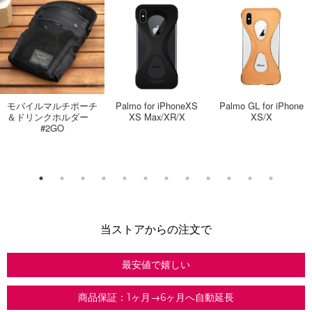
モバイルマルチポーチ
Palmo for iPhoneXS
Palmo GL for iPhone
＆ドリンクホルダー
XS Max/XR/X
XS/X
#2GO
当ストアからの注文で
最安値で嬉しい
商品保証：1ヶ月→6ヶ月へ自動延長