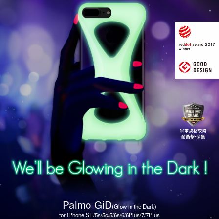
Palmo GiD
(Glow in the Dark)
for iPhone SE/5s/5c/5/6s/6/6Plus/7/7Plus