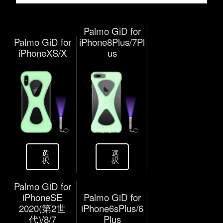
Palmo GiD for
Palmo GiD for
iPhone8Plus/7Pl
iPhoneXS/X
us
選
選
択
択
Palmo GiD for
iPhoneSE
Palmo GiD for
2020(第2世
iPhone6sPlus/6
代)/8/7
Plus