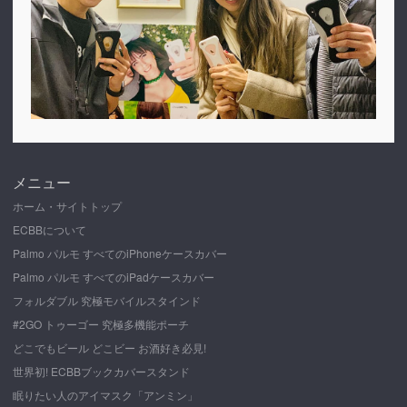
メニュー
ホーム・サイトトップ
ECBBについて
Palmo パルモ すべてのiPhoneケースカバー
Palmo パルモ すべてのiPadケースカバー
フォルダブル 究極モバイルスタインド
#2GO トゥーゴー 究極多機能ポーチ
どこでもビール どこビー お酒好き必見!
世界初! ECBBブックカバースタンド
眠りたい人のアイマスク「アンミン」