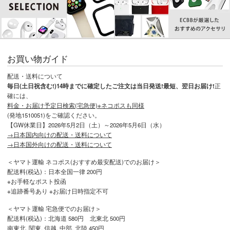
お買い物ガイド
配送・送料について
毎日(土日祝含む!)14時までに確定したご注文は当日発送!最短、翌日お届け!
正
確には、
料金・お届け予定日検索(宅急便)※ネコポスも同様
(発地1510051)をご確認ください。
【GW休業日】2026年5月2日（土）～2026年5月6日（水）
→日本国内向けの配送・送料について
→日本国外向けの配送・送料について
＜ヤマト運輸 ネコポス(おすすめ最安配送)でのお届け＞
配送料(税込)：日本全国一律 200円
※お手軽なポスト投函
※追跡番号あり ※お届け日時指定不可
＜ヤマト運輸 宅急便でのお届け＞
配送料(税込)：北海道 580円 北東北 500円
南東北, 関東, 信越, 中部, 北陸 450円