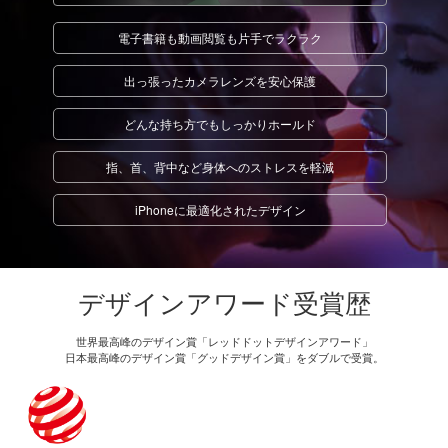
電子書籍も動画閲覧も
片手でラクラク
出っ張ったカメラレンズ
を安心保護
どんな持ち方でも
しっかりホールド
指、首、背中など
身体へのストレスを軽減
iPhoneに最適化
されたデザイン
デザインアワード受賞歴
世界最高峰のデザイン賞「レッドドットデザインアワード」
日本最高峰のデザイン賞「グッドデザイン賞」をダブルで受賞。