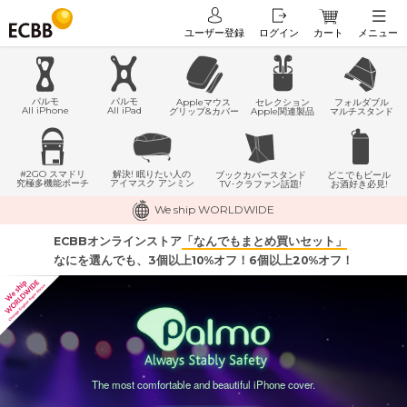
ユーザー登録
ログイン
カート
メニュー
パルモ
パルモ
Appleマウス
セレクション
フォルダブル
All iPhone
All iPad
グリップ&カバー
Apple関連製品
マルチスタンド
#2GO スマドリ
解決! 眠りたい人の
どこでもビール
ブックカバースタンド
究極多機能ポーチ
アイマスク アンミン
お酒好き必見!
TV･クラファン話題!
We ship WORLDWIDE
ECBBオンラインストア
「なんでもまとめ買いセット」
なにを選んでも、3個以上10%オフ！6個以上20%オフ！
The most comfortable and beautiful iPhone cover.