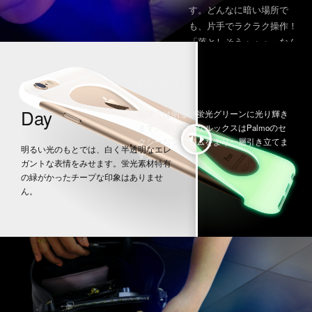
す。どんなに暗い場所で
も、片手でラクラク操作！
「落としそう・・・」なん
て不安になることはありま
せん。光って目立つので、
Night
寝るときの枕元や、お出か
け前の急いでいるときでも
Day
暗闇では明るい蛍光グリーンに光り輝き
すぐにiPhoneが見つかりま
ます。煌びやかなルックスはPalmoのセ
す。もう暗い場所でiPhone
クシーなフォルムをより一層引き立てま
明るい光のもとでは、白く半透明なエレ
をなくすことも少なくなる
す。
ガントな表情をみせます。蛍光素材特有
かも！
の緑がかったチープな印象はありませ
ん。