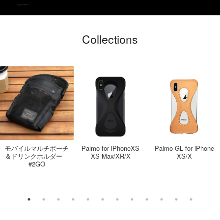
リニューアル前いいね数：250 (~2019/11/7)
Thank you!
Collections
モバイルマルチポーチ
Palmo for iPhoneXS
Palmo GL for iPhone
＆ドリンクホルダー
XS Max/XR/X
XS/X
#2GO