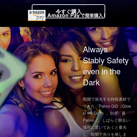
今すぐ購入
Always
Stably Safety
even in the
Dark
暗闇で発光する特殊素材で
できた「Palmo GiD（Glow
in the Dark）」別名「夜
Palmo」。しばらく明るい
場所に置いておくと蓄光
し、暗闇で光りを発しま