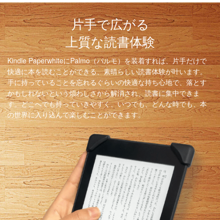
片手で広がる
上質な読書体験
Kindle PaperwhiteにPalmo（パルモ）を装着すれば、片手だけで
快適に本を読むことができる、素晴らしい読書体験が叶います。
手に持っていることを忘れるぐらいの快適な持ち心地で、落とす
かもしれないという煩わしさから解消され、読書に集中できま
す。どこへでも持っていきやすく、いつでも、どんな時でも、本
の世界に入り込んで楽しむことができます。