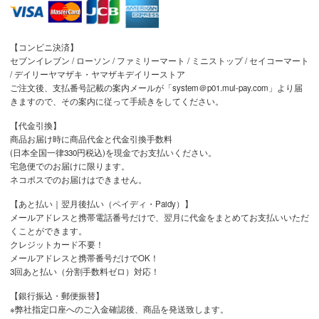
【コンビニ決済】
セブンイレブン / ローソン / ファミリーマート / ミニストップ / セイコーマート
/ デイリーヤマザキ・ヤマザキデイリーストア
ご注文後、支払番号記載の案内メールが「system＠p01.mul-pay.com」より届
きますので、その案内に従って手続きをしてください。
【代金引換】
商品お届け時に商品代金と代金引換手数料
(日本全国一律330円税込)を現金でお支払いください。
宅急便でのお届けに限ります。
ネコポスでのお届けはできません。
【あと払い｜翌月後払い（ペイディ・Paidy）】
メールアドレスと携帯電話番号だけで、翌月に代金をまとめてお支払いいただ
くことができます。
クレジットカード不要！
メールアドレスと携帯番号だけでOK！
3回あと払い（分割手数料ゼロ）対応！
【銀行振込・郵便振替】
※弊社指定口座へのご入金確認後、商品を発送致します。