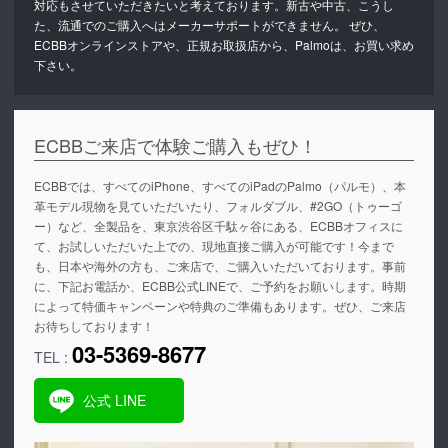
対応もさせていただきたいと考えております。新古や中古、こうし
た、流通でのご購入へはメーカーサポートができません。 ぜひ、
ECBBオンラインストアや、正規お取扱店から、Palmoは、お買い求め
下さい。
ECBBご来店で体験ご購入もぜひ！
ECBBでは、すべてのiPhone、すべてのiPadのPalmo（パルモ）、本
革モデル現物を見ていただいたり、フォルダブル、#2GO（トゥーゴ
ー）など、全製品を、東京渋谷区千駄ヶ谷にある、ECBBオフィスに
て、お試しいただいた上での、現地直接ご購入が可能です！今まで
も、日本や海外の方も、ご来店で、ご購入いただいております。事前
に、下記お電話か、ECBB公式LINEで、ご予約をお願いします。時期
によって特価キャンペーンや特典のご準備もあります。ぜひ、ご来店
お待ちしております！
03-5369-8677
TEL :
公式 LINE