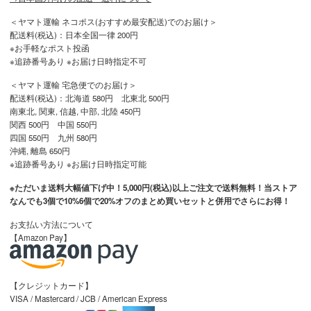
＜ヤマト運輸 ネコポス(おすすめ最安配送)でのお届け＞
配送料(税込)：日本全国一律 200円
※お手軽なポスト投函
※追跡番号あり ※お届け日時指定不可
＜ヤマト運輸 宅急便でのお届け＞
配送料(税込)：北海道 580円 北東北 500円
南東北, 関東, 信越, 中部, 北陸 450円
関西 500円 中国 550円
四国 550円 九州 580円
沖縄, 離島 650円
※追跡番号あり ※お届け日時指定可能
※ただいま送料大幅値下げ中！5,000円(税込)以上ご注文で送料無料！当ストア
なんでも3個で10%6個で20%オフのまとめ買いセットと併用でさらにお得！
お支払い方法について
【Amazon Pay】
【クレジットカード】
VISA / Mastercard / JCB / American Express