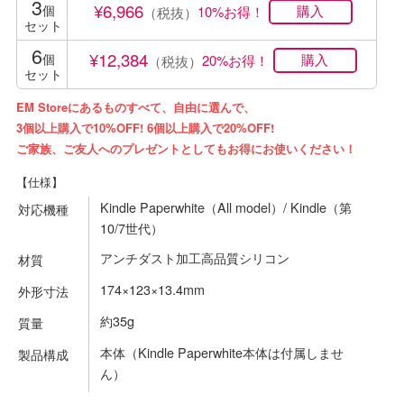
3
¥6,966
個
10%お得！
（税抜）
セット
6
¥12,384
個
20%お得！
（税抜）
セット
EM Storeにあるものすべて、自由に選んで、
3個以上購入で10%OFF! 6個以上購入で20%OFF!
ご家族、ご友人へのプレゼントとしてもお得にお使いください！
【仕様】
Kindle Paperwhite（All model）/ Kindle（第
対応機種
10/7世代）
アンチダスト加工高品質シリコン
材質
174×123×13.4mm
外形寸法
約35g
質量
本体（Kindle Paperwhite本体は付属しませ
製品構成
ん）