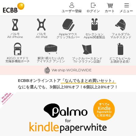
ユーザー登録
ログイン
カート
メニュー
パルモ
パルモ
Appleマウス
セレクション
フォルダブル
All iPhone
All iPad
グリップ&カバー
Apple関連製品
マルチスタンド
#2GO スマドリ
解決! 眠りたい人の
どこでもビール
ブックカバースタンド
究極多機能ポーチ
アイマスク アンミン
お酒好き必見!
TV･クラファン話題!
We ship WORLDWIDE
ECBBオンラインストア
「なんでもまとめ買いセット」
なにを選んでも、3個以上10%オフ！6個以上20%オフ！