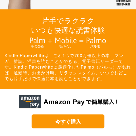
片手でラクラク
いつも快適な読書体験
Kindle Paperwhiteは、これ1つで700万冊以上の本、マン
ガ、雑誌、洋書を読むことができる、電子書籍リーダーで
す。Kindle Paperwhiteに最適化したPalmo（パルモ）があれ
ば、通勤時、お出かけ時、リラックスタイム、いつでもどこ
でも片手だけで快適に本を読むことができます。
今すぐ購入