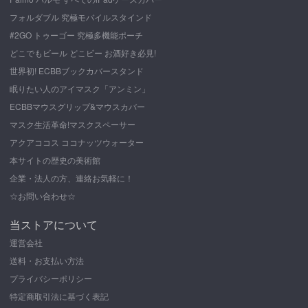
フォルダブル 究極モバイルスタインド
#2GO トゥーゴー 究極多機能ポーチ
どこでもビール どこビー お酒好き必見!
世界初! ECBBブックカバースタンド
眠りたい人のアイマスク「アンミン」
ECBBマウスグリップ&マウスカバー
マスク生活革命!マスクスペーサー
アクアココス ココナッツウォーター
本サイトの歴史の美術館
企業・法人の方、連絡お気軽に！
☆お問い合わせ☆
当ストアについて
運営会社
送料・お支払い方法
プライバシーポリシー
特定商取引法に基づく表記