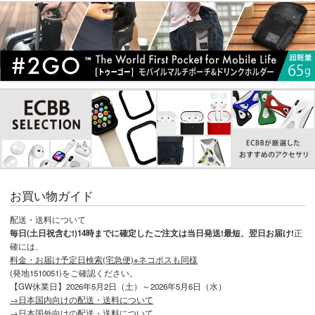
お買い物ガイド
配送・送料について
毎日(土日祝含む!)14時までに確定したご注文は当日発送!最短、翌日お届け!
正
確には、
料金・お届け予定日検索(宅急便)※ネコポスも同様
(発地1510051)をご確認ください。
【GW休業日】2026年5月2日（土）～2026年5月6日（水）
→日本国内向けの配送・送料について
→日本国外向けの配送・送料について