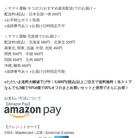
＜ヤマト運輸 ネコポス(おすすめ最安配送)でのお届け＞
配送料(税込)：日本全国一律 200円
※お手軽なポスト投函
※追跡番号あり ※お届け日時指定不可
＜ヤマト運輸 宅急便でのお届け＞
配送料(税込)：北海道 580円 北東北 500円
南東北, 関東, 信越, 中部, 北陸 450円
関西 500円 中国 550円
四国 550円 九州 580円
沖縄, 離島 650円
※追跡番号あり ※お届け日時指定可能
※ただいま送料大幅値下げ中！5,000円(税込)以上ご注文で送料無料！当ストア
なんでも3個で10%6個で20%オフのまとめ買いセットと併用でさらにお得！
お支払い方法について
【Amazon Pay】
【クレジットカード】
VISA / Mastercard / JCB / American Express