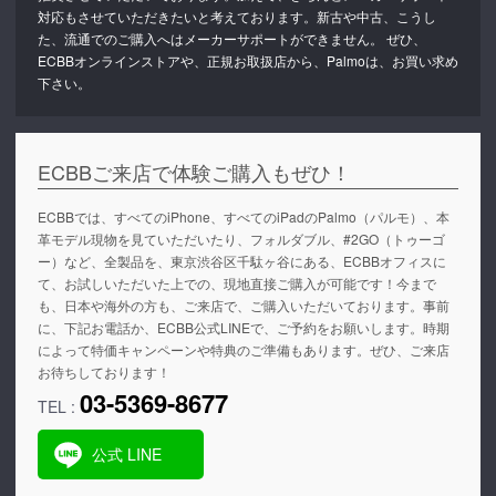
対応もさせていただきたいと考えております。新古や中古、こうし
た、流通でのご購入へはメーカーサポートができません。 ぜひ、
ECBBオンラインストアや、正規お取扱店から、Palmoは、お買い求め
下さい。
ECBBご来店で体験ご購入もぜひ！
ECBBでは、すべてのiPhone、すべてのiPadのPalmo（パルモ）、本
革モデル現物を見ていただいたり、フォルダブル、#2GO（トゥーゴ
ー）など、全製品を、東京渋谷区千駄ヶ谷にある、ECBBオフィスに
て、お試しいただいた上での、現地直接ご購入が可能です！今まで
も、日本や海外の方も、ご来店で、ご購入いただいております。事前
に、下記お電話か、ECBB公式LINEで、ご予約をお願いします。時期
によって特価キャンペーンや特典のご準備もあります。ぜひ、ご来店
お待ちしております！
03-5369-8677
TEL :
公式 LINE