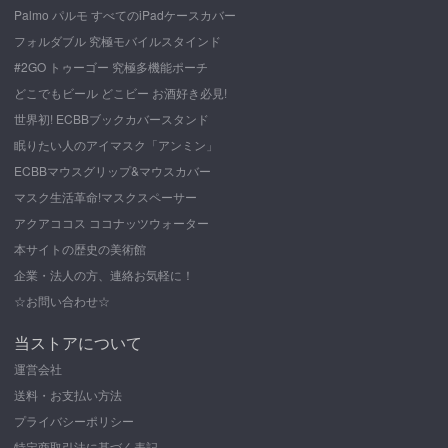
Palmo パルモ すべてのiPadケースカバー
フォルダブル 究極モバイルスタインド
#2GO トゥーゴー 究極多機能ポーチ
どこでもビール どこビー お酒好き必見!
世界初! ECBBブックカバースタンド
眠りたい人のアイマスク「アンミン」
ECBBマウスグリップ&マウスカバー
マスク生活革命!マスクスペーサー
アクアココス ココナッツウォーター
本サイトの歴史の美術館
企業・法人の方、連絡お気軽に！
☆お問い合わせ☆
当ストアについて
運営会社
送料・お支払い方法
プライバシーポリシー
特定商取引法に基づく表記