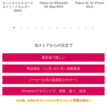
モバイルマルチポーチ
Palmo for iPhoneXS
Palmo GL for iPhone
＆ドリンクホルダー
XS Max/XR/X
XS/X
#2GO
当ストアからの注文で
最安値で嬉しい
商品保証：1ヶ月→6ヶ月へ自動延長
メーカー公式の直接安心サポート
Amazonアカウントで、簡単、楽々、決済
キャンペーンやイベント情報
その他、お得な
を配信！