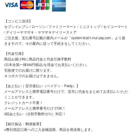
【コンビニ決済】
セブンイレブン / ローソン / ファミリーマート / ミニストップ / セイコーマート
/ デイリーヤマザキ・ヤマザキデイリーストア
ご注文後、支払番号記載の案内メールが「system＠p01.mul-pay.com」より届
きますので、その案内に従って手続きをしてください。
【代金引換】
商品お届け時に商品代金と代金引換手数料
(日本全国一律330円税込)を現金でお支払いください。
宅急便でのお届けに限ります。
ネコポスでのお届けはできません。
【あと払い｜翌月後払い（ペイディ・Paidy）】
メールアドレスと携帯電話番号だけで、翌月に代金をまとめてお支払いいただ
くことができます。
クレジットカード不要！
メールアドレスと携帯番号だけでOK！
3回あと払い（分割手数料ゼロ）対応！
【銀行振込・郵便振替】
※弊社指定口座へのご入金確認後、商品を発送致します。