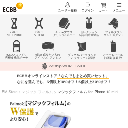
ユーザー登録
ログイン
カート
メニュー
パルモ
パルモ
Appleマウス
セレクション
フォルダブル
All iPhone
All iPad
グリップ&カバー
Apple関連製品
マルチスタンド
#2GO スマドリ
解決! 眠りたい人の
どこでもビール
ブックカバースタンド
究極多機能ポーチ
アイマスク アンミン
お酒好き必見!
TV･クラファン話題!
We ship WORLDWIDE
ECBBオンラインストア
「なんでもまとめ買いセット」
なにを選んでも、3個以上10%オフ！6個以上20%オフ！
EM Store
>
マジック フィルム
>
マジックフィルム for iPhone 12 mini