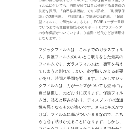
ィルムに付いても、時間が経てば自己修復する最先端の
技術を採用。「自己修復機能」でキズ防止。「耐衝撃保
護」の3層構造。「指紋防止」で快適な操作感。「超薄
型フィルム」で気泡レス。さらに、ECBBユーザー登録
でいつまでも無償交換!安心のサポートとアフターケア
の永年保証がついています。(※盗難・紛失などは適用外
となります。)
マジックフィルムは、これまでのガラスフィル
ム、保護フィルムのいいとこ取りをした最高の
フィルムです。ガラスフィルムは、衝撃を与え
てしまうと割れてしまい、必ず貼りかえる必要
があり、時間と手間を要します。しかしマジッ
クフィルムは、万が一キズがついても翌日には
自己修復し、元どおりに戻ります。保護フィル
ムは、貼ると厚みがあり、ディスプレイの透過
性も悪くなるものが多いです。さらにキズがつ
けば、フィルムに傷がついたままなので、こち
らも必ず貼りかえることになります。しかし、
マジックフィルムは貼ったことがまるでわから