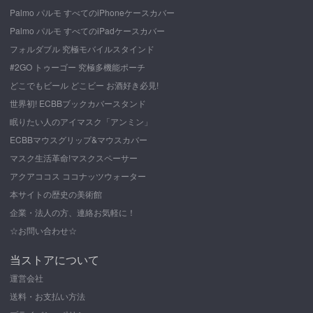
Palmo パルモ すべてのiPhoneケースカバー
Palmo パルモ すべてのiPadケースカバー
フォルダブル 究極モバイルスタインド
#2GO トゥーゴー 究極多機能ポーチ
どこでもビール どこビー お酒好き必見!
世界初! ECBBブックカバースタンド
眠りたい人のアイマスク「アンミン」
ECBBマウスグリップ&マウスカバー
マスク生活革命!マスクスペーサー
アクアココス ココナッツウォーター
本サイトの歴史の美術館
企業・法人の方、連絡お気軽に！
☆お問い合わせ☆
当ストアについて
運営会社
送料・お支払い方法