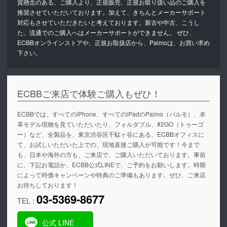
質懸念のある、ご購入より、正規販売、正規お取り扱い品のご購入を
推奨させていただいております。加えて、きちんとメーカーサポート
対応もさせていただきたいと考えております。新古や中古、こうし
た、流通でのご購入へはメーカーサポートができません。 ぜひ、
ECBBオンラインストアや、正規お取扱店から、Palmoは、お買い求め
下さい。
ECBBご来店で体験ご購入もぜひ！
ECBBでは、すべてのiPhone、すべてのiPadのPalmo（パルモ）、本
革モデル現物を見ていただいたり、フォルダブル、#2GO（トゥーゴ
ー）など、全製品を、東京渋谷区千駄ヶ谷にある、ECBBオフィスに
て、お試しいただいた上での、現地直接ご購入が可能です！今まで
も、日本や海外の方も、ご来店で、ご購入いただいております。事前
に、下記お電話か、ECBB公式LINEで、ご予約をお願いします。時期
によって特価キャンペーンや特典のご準備もあります。ぜひ、ご来店
お待ちしております！
03-5369-8677
TEL :
公式 LINE