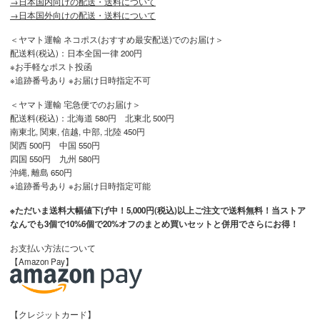
→日本国内向けの配送・送料について
→日本国外向けの配送・送料について
＜ヤマト運輸 ネコポス(おすすめ最安配送)でのお届け＞
配送料(税込)：日本全国一律 200円
※お手軽なポスト投函
※追跡番号あり ※お届け日時指定不可
＜ヤマト運輸 宅急便でのお届け＞
配送料(税込)：北海道 580円 北東北 500円
南東北, 関東, 信越, 中部, 北陸 450円
関西 500円 中国 550円
四国 550円 九州 580円
沖縄, 離島 650円
※追跡番号あり ※お届け日時指定可能
※ただいま送料大幅値下げ中！5,000円(税込)以上ご注文で送料無料！当ストア
なんでも3個で10%6個で20%オフのまとめ買いセットと併用でさらにお得！
お支払い方法について
【Amazon Pay】
【クレジットカード】