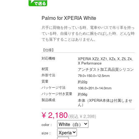
Palmo for XPERIA White
片手に荷物を持っている時、電車やバスで吊り革を持っ
ている時、自撮りするために腕をのばした時、どんな時
でも落下することはありません。
【仕様】
対応機種
XPERIA XZ2, XZ1, XZs, X, Z5, Z4,
X Performance
材質
アンチダスト加工高品質シリコン
外形寸法
79.0×150.0×12.5mm
質量
約22g
パッケージ寸法
106.0×201.0×14.0mm
パッケージ付き質量
約56g
製品構成
本体（XPERIA本体は付属しませ
ん）
¥ 2,180
(税込 ¥ 2,398)
color：
size：