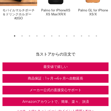
モバイルマルチポーチ
Palmo for iPhoneXS
Palmo GL for iPhone
＆ドリンクホルダー
XS Max/XR/X
XS/X
#2GO
当ストアからの注文で
最安値で嬉しい
商品保証：1ヶ月→6ヶ月へ自動延長
メーカー公式の直接安心サポート
Amazonアカウントで、簡単、楽々、決済
キャンペーンやイベント情報