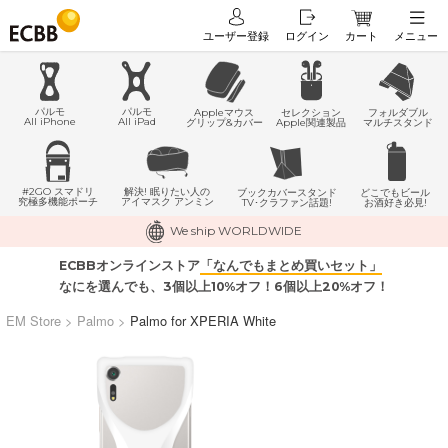
ユーザー登録
ログイン
カート
メニュー
パルモ
パルモ
Appleマウス
セレクション
フォルダブル
All iPhone
All iPad
グリップ&カバー
Apple関連製品
マルチスタンド
#2GO スマドリ
解決! 眠りたい人の
どこでもビール
ブックカバースタンド
究極多機能ポーチ
アイマスク アンミン
お酒好き必見!
TV･クラファン話題!
We ship WORLDWIDE
ECBBオンラインストア
「なんでもまとめ買いセット」
なにを選んでも、3個以上10%オフ！6個以上20%オフ！
EM Store
>
Palmo
>
Palmo for XPERIA White