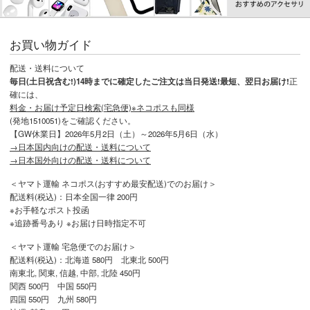
お買い物ガイド
配送・送料について
毎日(土日祝含む!)14時までに確定したご注文は当日発送!最短、翌日お届け!
正
確には、
料金・お届け予定日検索(宅急便)※ネコポスも同様
(発地1510051)をご確認ください。
【GW休業日】2026年5月2日（土）～2026年5月6日（水）
→日本国内向けの配送・送料について
→日本国外向けの配送・送料について
＜ヤマト運輸 ネコポス(おすすめ最安配送)でのお届け＞
配送料(税込)：日本全国一律 200円
※お手軽なポスト投函
※追跡番号あり ※お届け日時指定不可
＜ヤマト運輸 宅急便でのお届け＞
配送料(税込)：北海道 580円 北東北 500円
南東北, 関東, 信越, 中部, 北陸 450円
関西 500円 中国 550円
四国 550円 九州 580円