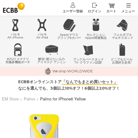
ユーザー登録
ログイン
カート
メニュー
パルモ
パルモ
Appleマウス
セレクション
フォルダブル
All iPhone
All iPad
グリップ&カバー
Apple関連製品
マルチスタンド
#2GO スマドリ
解決! 眠りたい人の
どこでもビール
ブックカバースタンド
究極多機能ポーチ
アイマスク アンミン
お酒好き必見!
TV･クラファン話題!
We ship WORLDWIDE
ECBBオンラインストア
「なんでもまとめ買いセット」
なにを選んでも、3個以上10%オフ！6個以上20%オフ！
EM Store
>
Palmo
>
Palmo for iPhone6 Yellow