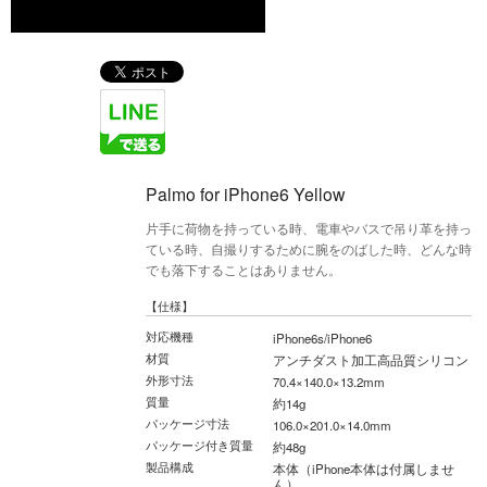
Palmo for iPhone6 Yellow
片手に荷物を持っている時、電車やバスで吊り革を持っ
ている時、自撮りするために腕をのばした時、どんな時
でも落下することはありません。
【仕様】
対応機種
iPhone6s/iPhone6
材質
アンチダスト加工高品質シリコン
外形寸法
70.4×140.0×13.2mm
質量
約14g
パッケージ寸法
106.0×201.0×14.0mm
パッケージ付き質量
約48g
製品構成
本体（iPhone本体は付属しませ
ん）