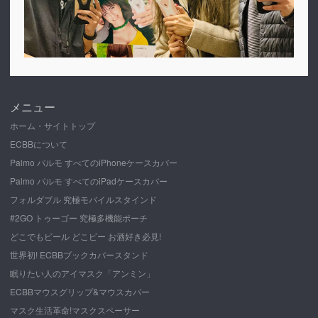
メニュー
ホーム・サイトトップ
ECBBについて
Palmo パルモ すべてのiPhoneケースカバー
Palmo パルモ すべてのiPadケースカバー
フォルダブル 究極モバイルスタインド
#2GO トゥーゴー 究極多機能ポーチ
どこでもビール どこビー お酒好き必見!
世界初! ECBBブックカバースタンド
眠りたい人のアイマスク「アンミン」
ECBBマウスグリップ&マウスカバー
マスク生活革命!マスクスペーサー