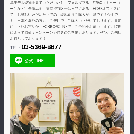
革モデル現物を見ていただいたり、フォルダブル、#2GO（トゥーゴ
ー）など、全製品を、東京渋谷区千駄ヶ谷にある、ECBBオフィスに
て、お試しいただいた上での、現地直接ご購入が可能です！今まで
も、日本や海外の方も、ご来店で、ご購入いただいております。事前
に、下記お電話か、ECBB公式LINEで、ご予約をお願いします。時期
によって特価キャンペーンや特典のご準備もあります。ぜひ、ご来店
お待ちしております！
03-5369-8677
TEL :
公式 LINE