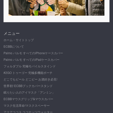
メニュー
ホーム・サイトトップ
ECBBについて
Palmo パルモ すべてのiPhoneケースカバー
Palmo パルモ すべてのiPadケースカバー
フォルダブル 究極モバイルスタインド
#2GO トゥーゴー 究極多機能ポーチ
どこでもビール どこビー お酒好き必見!
世界初! ECBBブックカバースタンド
眠りたい人のアイマスク「アンミン」
ECBBマウスグリップ&マウスカバー
マスク生活革命!マスクスペーサー
アクアココス ココナッツウォーター