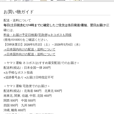
お買い物ガイド
配送・送料について
毎日(土日祝含む!)14時までに確定したご注文は当日発送!最短、翌日お届け!
正
確には、
料金・お届け予定日検索(宅急便)※ネコポスも同様
(発地1510051)をご確認ください。
【GW休業日】2026年5月2日（土）～2026年5月6日（水）
→日本国内向けの配送・送料について
→日本国外向けの配送・送料について
＜ヤマト運輸 ネコポス(おすすめ最安配送)でのお届け＞
配送料(税込)：日本全国一律 200円
※お手軽なポスト投函
※追跡番号あり ※お届け日時指定不可
＜ヤマト運輸 宅急便でのお届け＞
配送料(税込)：北海道 580円 北東北 500円
南東北, 関東, 信越, 中部, 北陸 450円
関西 500円 中国 550円
四国 550円 九州 580円
沖縄, 離島 650円