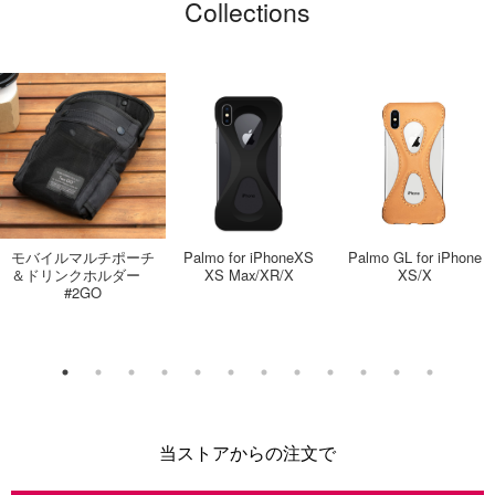
Collections
モバイルマルチポーチ
Palmo for iPhoneXS
Palmo GL for iPhone
＆ドリンクホルダー
XS Max/XR/X
XS/X
#2GO
当ストアからの注文で