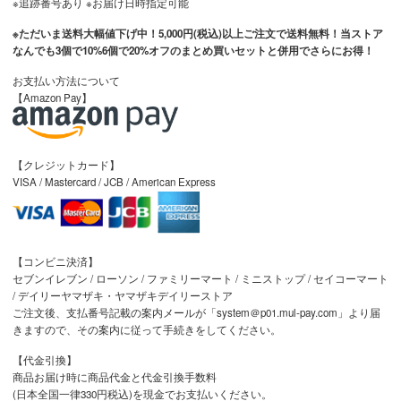
※追跡番号あり ※お届け日時指定可能
※ただいま送料大幅値下げ中！5,000円(税込)以上ご注文で送料無料！当ストア
なんでも3個で10%6個で20%オフのまとめ買いセットと併用でさらにお得！
お支払い方法について
【Amazon Pay】
【クレジットカード】
VISA / Mastercard / JCB / American Express
【コンビニ決済】
セブンイレブン / ローソン / ファミリーマート / ミニストップ / セイコーマート
/ デイリーヤマザキ・ヤマザキデイリーストア
ご注文後、支払番号記載の案内メールが「system＠p01.mul-pay.com」より届
きますので、その案内に従って手続きをしてください。
【代金引換】
商品お届け時に商品代金と代金引換手数料
(日本全国一律330円税込)を現金でお支払いください。