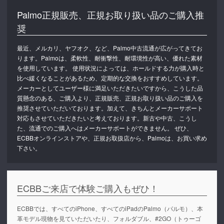
Palmo正規販売、正規お取り扱い品のご購入推
奨
最近、メルカリ、ヤフオク、など、Palmo中古流通が広がってきてお
ります。Palmoは、柔軟性、耐衝撃性、耐環境性が高い、優れた素材
を使用しています。 使用状況によっては、ホールドする力が購入時と
比べ緩くなることがあるため、定期的な交換をおすすめしています。
メーカーとしてユーザー様に満足いただきたいですから、こうした品
質懸念のある、ご購入より、正規販売、正規お取り扱い品のご購入を
推奨させていただいております。加えて、きちんとメーカーサポート
対応もさせていただきたいと考えております。新古や中古、こうし
た、流通でのご購入へはメーカーサポートができません。 ぜひ、
ECBBオンラインストアや、正規お取扱店から、Palmoは、お買い求め
下さい。
ECBBご来店で体験ご購入もぜひ！
ECBBでは、すべてのiPhone、すべてのiPadのPalmo（パルモ）、本
革モデル現物を見ていただいたり、フォルダブル、#2GO（トゥーゴ