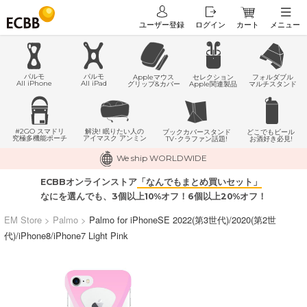
ユーザー登録
ログイン
カート
メニュー
パルモ
パルモ
Appleマウス
セレクション
フォルダブル
All iPhone
All iPad
グリップ&カバー
Apple関連製品
マルチスタンド
#2GO スマドリ
解決! 眠りたい人の
どこでもビール
ブックカバースタンド
究極多機能ポーチ
アイマスク アンミン
お酒好き必見!
TV･クラファン話題!
We ship WORLDWIDE
ECBBオンラインストア
「なんでもまとめ買いセット」
なにを選んでも、3個以上10%オフ！6個以上20%オフ！
EM Store
>
Palmo
>
Palmo for iPhoneSE 2022(第3世代)/2020(第2世
代)/iPhone8/iPhone7 Light Pink