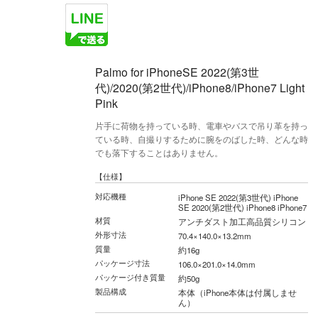
Palmo for iPhoneSE 2022(第3世
代)/2020(第2世代)/iPhone8/iPhone7 Light
Pink
片手に荷物を持っている時、電車やバスで吊り革を持っ
ている時、自撮りするために腕をのばした時、どんな時
でも落下することはありません。
【仕様】
対応機種
iPhone SE 2022(第3世代) iPhone
SE 2020(第2世代) iPhone8 iPhone7
材質
アンチダスト加工高品質シリコン
外形寸法
70.4×140.0×13.2mm
質量
約16g
パッケージ寸法
106.0×201.0×14.0mm
パッケージ付き質量
約50g
製品構成
本体（iPhone本体は付属しませ
ん）