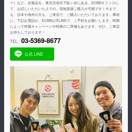
ー）など、全製品を、東京渋谷区千駄ヶ谷にある、ECBBオフィスに
て、お試しいただいた上での、現地直接ご購入が可能です！今まで
も、日本や海外の方も、ご来店で、ご購入いただいております。事前
に、下記お電話か、ECBB公式LINEで、ご予約をお願いします。時期
によって特価キャンペーンや特典のご準備もあります。ぜひ、ご来店
お待ちしております！
03-5369-8677
TEL :
公式 LINE