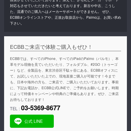
対応もさせていただきたいと考えております。新古や中古、こうし
た、流通でのご購入へはメーカーサポートができません。 ぜひ、
ECBBオンラインストアや、正規お取扱店から、Palmoは、お買い求め
下さい。
ECBBご来店で体験ご購入もぜひ！
ECBBでは、すべてのiPhone、すべてのiPadのPalmo（パルモ）、本
革モデル現物を見ていただいたり、フォルダブル、#2GO（トゥーゴ
ー）など、全製品を、東京渋谷区千駄ヶ谷にある、ECBBオフィスに
て、お試しいただいた上での、現地直接ご購入が可能です！今まで
も、日本や海外の方も、ご来店で、ご購入いただいております。事前
に、下記お電話か、ECBB公式LINEで、ご予約をお願いします。時期
によって特価キャンペーンや特典のご準備もあります。ぜひ、ご来店
お待ちしております！
03-5369-8677
TEL :
公式 LINE