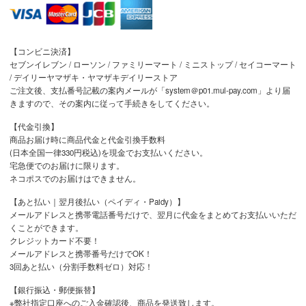
【コンビニ決済】
セブンイレブン / ローソン / ファミリーマート / ミニストップ / セイコーマート
/ デイリーヤマザキ・ヤマザキデイリーストア
ご注文後、支払番号記載の案内メールが「system＠p01.mul-pay.com」より届
きますので、その案内に従って手続きをしてください。
【代金引換】
商品お届け時に商品代金と代金引換手数料
(日本全国一律330円税込)を現金でお支払いください。
宅急便でのお届けに限ります。
ネコポスでのお届けはできません。
【あと払い｜翌月後払い（ペイディ・Paidy）】
メールアドレスと携帯電話番号だけで、翌月に代金をまとめてお支払いいただ
くことができます。
クレジットカード不要！
メールアドレスと携帯番号だけでOK！
3回あと払い（分割手数料ゼロ）対応！
【銀行振込・郵便振替】
※弊社指定口座へのご入金確認後、商品を発送致します。