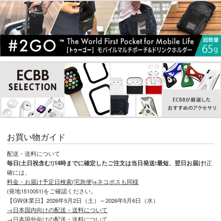
お買い物ガイド
配送・送料について
毎日(土日祝含む!)14時までに確定したご注文は当日発送!最短、翌日お届け!
正
確には、
料金・お届け予定日検索(宅急便)※ネコポスも同様
(発地1510051)をご確認ください。
【GW休業日】2026年5月2日（土）～2026年5月6日（水）
→日本国内向けの配送・送料について
→日本国外向けの配送・送料について