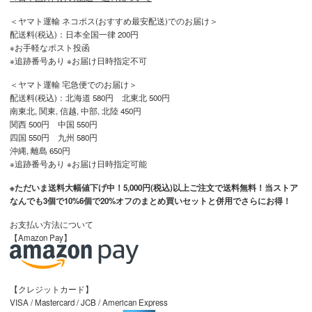
＜ヤマト運輸 ネコポス(おすすめ最安配送)でのお届け＞
配送料(税込)：日本全国一律 200円
※お手軽なポスト投函
※追跡番号あり ※お届け日時指定不可
＜ヤマト運輸 宅急便でのお届け＞
配送料(税込)：北海道 580円 北東北 500円
南東北, 関東, 信越, 中部, 北陸 450円
関西 500円 中国 550円
四国 550円 九州 580円
沖縄, 離島 650円
※追跡番号あり ※お届け日時指定可能
※ただいま送料大幅値下げ中！5,000円(税込)以上ご注文で送料無料！当ストア
なんでも3個で10%6個で20%オフのまとめ買いセットと併用でさらにお得！
お支払い方法について
【Amazon Pay】
【クレジットカード】
VISA / Mastercard / JCB / American Express