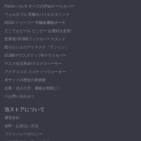
Palmo パルモ すべてのiPadケースカバー
フォルダブル 究極モバイルスタインド
#2GO トゥーゴー 究極多機能ポーチ
どこでもビール どこビー お酒好き必見!
世界初! ECBBブックカバースタンド
眠りたい人のアイマスク「アンミン」
ECBBマウスグリップ&マウスカバー
マスク生活革命!マスクスペーサー
アクアココス ココナッツウォーター
本サイトの歴史の美術館
企業・法人の方、連絡お気軽に！
☆お問い合わせ☆
当ストアについて
運営会社
送料・お支払い方法
プライバシーポリシー