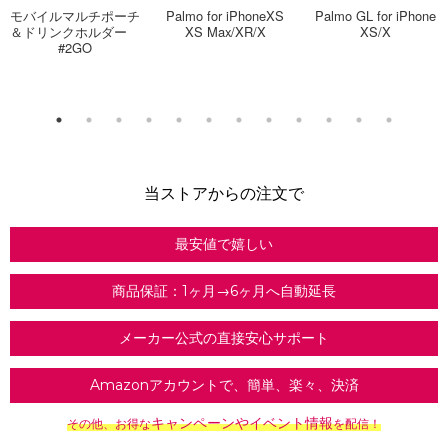
モバイルマルチポーチ
Palmo for iPhoneXS
Palmo GL for iPhone
＆ドリンクホルダー
XS Max/XR/X
XS/X
#2GO
当ストアからの注文で
最安値で嬉しい
商品保証：1ヶ月→6ヶ月へ自動延長
メーカー公式の直接安心サポート
Amazonアカウントで、簡単、楽々、決済
キャンペーンやイベント情報
その他、お得な
を配信！