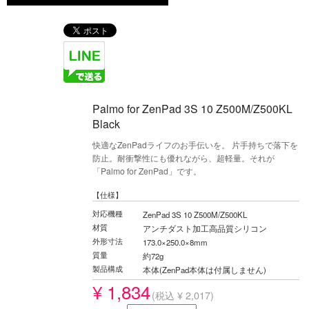
Palmo for ZenPad 3S 10 Z500M/Z500KL
Black
快適なZenPadライフのお手伝いを。 片手持ちで落下を
防止。耐衝撃性にも優れながら、超軽量。それが
「Palmo for ZenPad」です。
【仕様】
対応機種
ZenPad 3S 10 Z500M/Z500KL
材質
アンチダスト加工高品質シリコン
外形寸法
173.0×250.0×8mm
質量
約72g
製品構成
本体(ZenPad本体は付属しません)
¥ 1,834
(税込 ¥ 2,017)