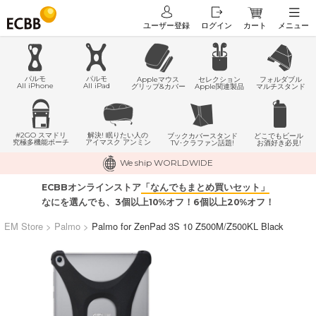
ユーザー登録
ログイン
カート
メニュー
パルモ
パルモ
Appleマウス
セレクション
フォルダブル
All iPhone
All iPad
グリップ&カバー
Apple関連製品
マルチスタンド
#2GO スマドリ
解決! 眠りたい人の
どこでもビール
ブックカバースタンド
究極多機能ポーチ
アイマスク アンミン
お酒好き必見!
TV･クラファン話題!
We ship WORLDWIDE
ECBBオンラインストア
「なんでもまとめ買いセット」
なにを選んでも、3個以上10%オフ！6個以上20%オフ！
EM Store
>
Palmo
>
Palmo for ZenPad 3S 10 Z500M/Z500KL Black