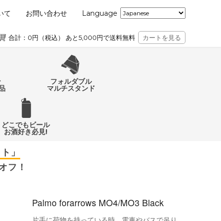
いて
お問い合わせ
Language
ユーザー登録
ログイン
カート
合計：0円（税込） あと5,000円で送料無料
カートを見る
ン
フォルダブル
品
マルチスタンド
どこでもビール
お酒好き必見!
ット」
%オフ！
Palmo forarrows MO4/MO3 Black
片手に荷物を持っている時、電車やバスで吊り