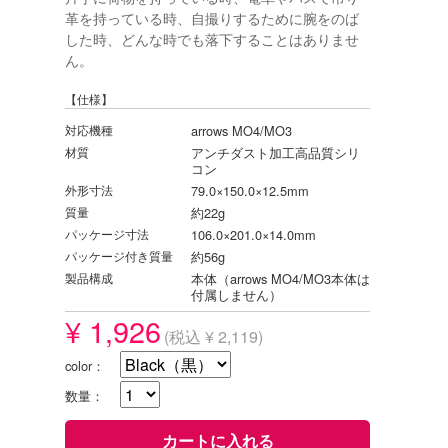
革を持っている時、自撮りするために腕をのば
した時、どんな時でも落下することはありませ
ん。
【仕様】
対応機種
arrows MO4/MO3
材質
アンチダスト加工高品質シリ
コン
外形寸法
79.0×150.0×12.5mm
質量
約22g
パッケージ寸法
106.0×201.0×14.0mm
パッケージ付き質量
約56g
製品構成
本体（arrows MO4/MO3本体は
付属しません）
¥ 1,926
(税込 ¥ 2,119)
color：
数量：