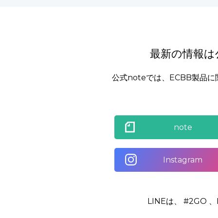
最新の情報は公
公式noteでは、ECBB製
note
Instagram
LINEは、 #2G