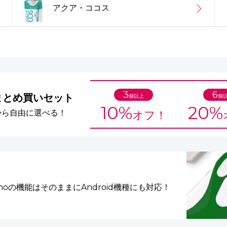
アクア・ココス
3
6
まとめ買いセット
個以上
個
10%
20%
から自由に選べる！
オフ！
lmoの機能はそのままに
Android機種にも対応！