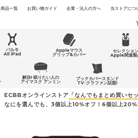
商品一覧
お買い物ガイド
企業・法人の方へ
当ストアにつ
パルモ
Appleマウス
セレクショ
All iPad
グリップ&カバー
Apple関連製
解決! 眠りたい人の
ブックカバースタンド
チ
アイマスク アンミン
TV･クラファン話題!
ECBBオンラインストア
「なんでもまとめ買いセ
なにを選んでも、3個以上10%オフ！6個以上20