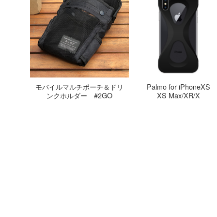
ini White
モバイルマルチポーチ＆ドリ
Palmo for iPhoneXS
ンクホルダー #2GO
XS Max/XR/X