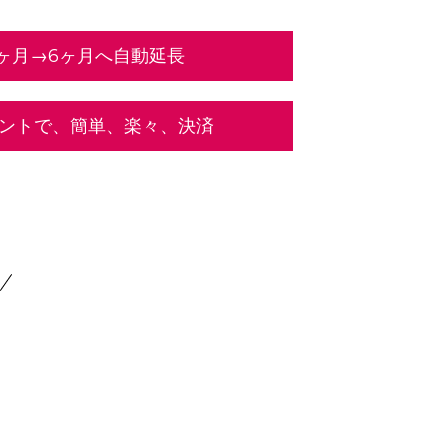
ヶ月→6ヶ月へ自動延長
ウントで、簡単、楽々、決済