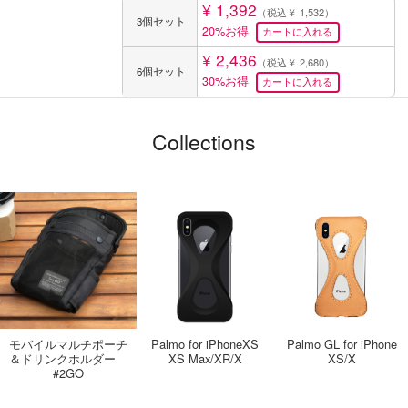
¥ 1,392
（税込￥ 1,532）
3個セット
20%お得
¥ 2,436
（税込￥ 2,680）
6個セット
30%お得
Collections
モバイルマルチポーチ
Palmo for iPhoneXS
Palmo GL for iPhone
＆ドリンクホルダー
XS Max/XR/X
XS/X
#2GO