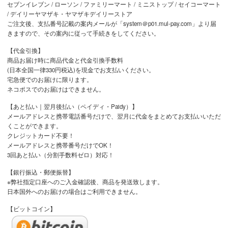
セブンイレブン / ローソン / ファミリーマート / ミニストップ / セイコーマート
/ デイリーヤマザキ・ヤマザキデイリーストア
ご注文後、支払番号記載の案内メールが「system＠p01.mul-pay.com」より届
きますので、その案内に従って手続きをしてください。
【代金引換】
商品お届け時に商品代金と代金引換手数料
(日本全国一律330円税込)を現金でお支払いください。
宅急便でのお届けに限ります。
ネコポスでのお届けはできません。
【あと払い｜翌月後払い（ペイディ・Paidy）】
メールアドレスと携帯電話番号だけで、翌月に代金をまとめてお支払いいただ
くことができます。
クレジットカード不要！
メールアドレスと携帯番号だけでOK！
3回あと払い（分割手数料ゼロ）対応！
【銀行振込・郵便振替】
※弊社指定口座へのご入金確認後、商品を発送致します。
日本国外へのお届けの場合はご利用できません。
【ビットコイン】