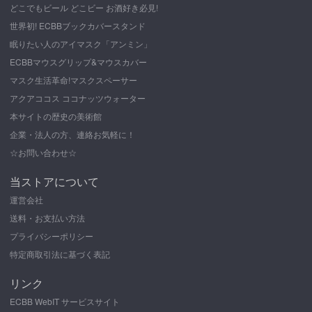
どこでもビール どこビー お酒好き必見!
世界初! ECBBブックカバースタンド
眠りたい人のアイマスク「アンミン」
ECBBマウスグリップ&マウスカバー
マスク生活革命!マスクスペーサー
アクアココス ココナッツウォーター
本サイトの歴史の美術館
企業・法人の方、連絡お気軽に！
☆お問い合わせ☆
当ストアについて
運営会社
送料・お支払い方法
プライバシーポリシー
特定商取引法に基づく表記
リンク
ECBB WebIT サービスサイト