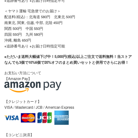
※追跡番号あり ※お届け日時指定不可
＜ヤマト運輸 宅急便でのお届け＞
配送料(税込)：北海道 580円 北東北 500円
南東北, 関東, 信越, 中部, 北陸 450円
関西 500円 中国 550円
四国 550円 九州 580円
沖縄, 離島 650円
※追跡番号あり ※お届け日時指定可能
※ただいま送料大幅値下げ中！5,000円(税込)以上ご注文で送料無料！当ストア
なんでも3個で10%6個で20%オフのまとめ買いセットと併用でさらにお得！
お支払い方法について
【Amazon Pay】
【クレジットカード】
VISA / Mastercard / JCB / American Express
【コンビニ決済】