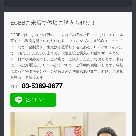
ECBBご来店で体験ご購入もぜひ！
ECBBでは、すべてのiPhone、すべてのiPadのPalmo（パルモ）、本
革モデル現物を見ていただいたり、フォルダブル、#2GO（トゥーゴ
ー）など、全製品を、東京渋谷区千駄ヶ谷にある、ECBBオフィスに
て、お試しいただいた上での、現地直接ご購入が可能です！今まで
も、日本や海外の方も、ご来店で、ご購入いただいております。事前
に、下記お電話か、ECBB公式LINEで、ご予約をお願いします。時期
によって特価キャンペーンや特典のご準備もあります。ぜひ、ご来店
お待ちしております！
03-5369-8677
TEL :
公式 LINE