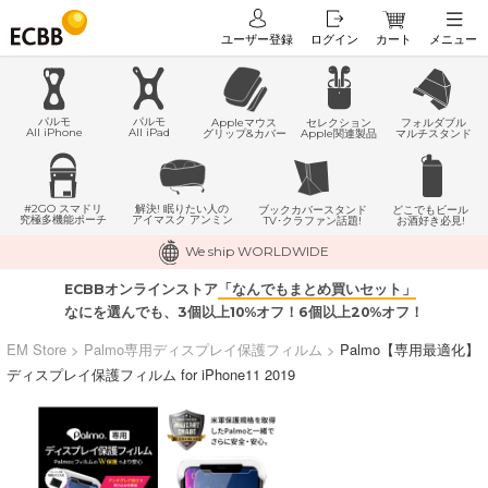
ユーザー登録
ログイン
カート
メニュー
パルモ
パルモ
Appleマウス
セレクション
フォルダブル
All iPhone
All iPad
グリップ&カバー
Apple関連製品
マルチスタンド
#2GO スマドリ
解決! 眠りたい人の
どこでもビール
ブックカバースタンド
究極多機能ポーチ
アイマスク アンミン
お酒好き必見!
TV･クラファン話題!
We ship WORLDWIDE
ECBBオンラインストア
「なんでもまとめ買いセット」
なにを選んでも、3個以上10%オフ！6個以上20%オフ！
EM Store
>
Palmo専用ディスプレイ保護フィルム
>
Palmo【専用最適化】
ディスプレイ保護フィルム for iPhone11 2019