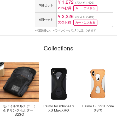
¥ 1,272
（税込￥ 1,400）
3個セット
20%お得
¥ 2,226
（税込￥ 2,449）
6個セット
30%お得
※ 複数個セットのパッケージは1つだけつきます
Collections
モバイルマルチポーチ
Palmo for iPhoneXS
Palmo GL for iPhone
＆ドリンクホルダー
XS Max/XR/X
XS/X
#2GO