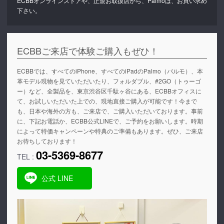
ECBBオンラインストアや、正規お取扱店から、Palmoは、お買い求め
下さい。
ECBBご来店で体験ご購入もぜひ！
ECBBでは、すべてのiPhone、すべてのiPadのPalmo（パルモ）、本
革モデル現物を見ていただいたり、フォルダブル、#2GO（トゥーゴ
ー）など、全製品を、東京渋谷区千駄ヶ谷にある、ECBBオフィスに
て、お試しいただいた上での、現地直接ご購入が可能です！今まで
も、日本や海外の方も、ご来店で、ご購入いただいております。事前
に、下記お電話か、ECBB公式LINEで、ご予約をお願いします。時期
によって特価キャンペーンや特典のご準備もあります。ぜひ、ご来店
お待ちしております！
03-5369-8677
TEL :
公式 LINE