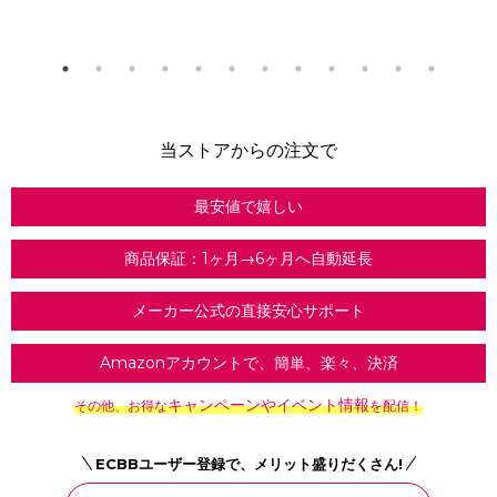
当ストアからの注文で
最安値で嬉しい
商品保証：1ヶ月→6ヶ月へ自動延長
メーカー公式の直接安心サポート
Amazonアカウントで、簡単、楽々、決済
キャンペーンやイベント情報
その他、お得な
を配信！
ECBBユーザー登録で、メリット盛りだくさん!