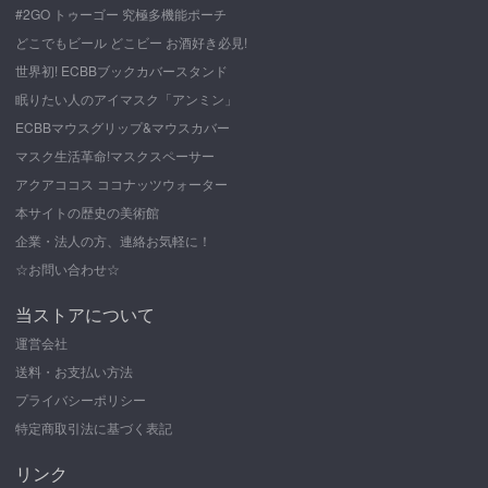
#2GO トゥーゴー 究極多機能ポーチ
どこでもビール どこビー お酒好き必見!
世界初! ECBBブックカバースタンド
眠りたい人のアイマスク「アンミン」
ECBBマウスグリップ&マウスカバー
マスク生活革命!マスクスペーサー
アクアココス ココナッツウォーター
本サイトの歴史の美術館
企業・法人の方、連絡お気軽に！
☆お問い合わせ☆
当ストアについて
運営会社
送料・お支払い方法
プライバシーポリシー
特定商取引法に基づく表記
リンク