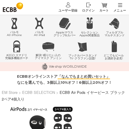
ユーザー登録
ログイン
カート
メニュー
パルモ
パルモ
Appleマウス
セレクション
フォルダブル
All iPhone
All iPad
グリップ&カバー
Apple関連製品
マルチスタンド
#2GO スマドリ
解決! 眠りたい人の
どこでもビール
ブックカバースタンド
究極多機能ポーチ
アイマスク アンミン
お酒好き必見!
TV･クラファン話題!
We ship WORLDWIDE
ECBBオンラインストア
「なんでもまとめ買いセット」
なにを選んでも、3個以上10%オフ！6個以上20%オフ！
EM Store
>
ECBB SELECTION
>
ECBB Air Pods イヤーピース ブラック
2ペア4個入り