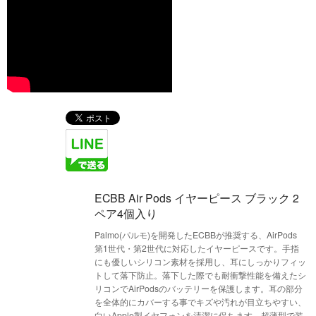
ECBB Air Pods イヤーピース ブラック 2
ペア4個入り
Palmo(パルモ)を開発したECBBが推奨する、AirPods
第1世代・第2世代に対応したイヤーピースです。手指
にも優しいシリコン素材を採用し、耳にしっかりフィッ
トして落下防止。落下した際でも耐衝撃性能を備えたシ
リコンでAirPodsのバッテリーを保護します。耳の部分
を全体的にカバーする事でキズや汚れが目立ちやすい、
白いApple製イヤフォンを清潔に保ちます。超薄型で装