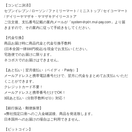
【コンビニ決済】
セブンイレブン / ローソン / ファミリーマート / ミニストップ / セイコーマート
/ デイリーヤマザキ・ヤマザキデイリーストア
ご注文後、支払番号記載の案内メールが「system＠p01.mul-pay.com」より届
きますので、その案内に従って手続きをしてください。
【代金引換】
商品お届け時に商品代金と代金引換手数料
(日本全国一律330円税込)を現金でお支払いください。
宅急便でのお届けに限ります。
ネコポスでのお届けはできません。
【あと払い｜翌月後払い（ペイディ・Paidy）】
メールアドレスと携帯電話番号だけで、翌月に代金をまとめてお支払いいただ
くことができます。
クレジットカード不要！
メールアドレスと携帯番号だけでOK！
3回あと払い（分割手数料ゼロ）対応！
【銀行振込・郵便振替】
※弊社指定口座へのご入金確認後、商品を発送致します。
日本国外へのお届けの場合はご利用できません。
【ビットコイン】