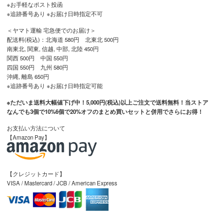
※お手軽なポスト投函
※追跡番号あり ※お届け日時指定不可
＜ヤマト運輸 宅急便でのお届け＞
配送料(税込)：北海道 580円 北東北 500円
南東北, 関東, 信越, 中部, 北陸 450円
関西 500円 中国 550円
四国 550円 九州 580円
沖縄, 離島 650円
※追跡番号あり ※お届け日時指定可能
※ただいま送料大幅値下げ中！5,000円(税込)以上ご注文で送料無料！当ストア
なんでも3個で10%6個で20%オフのまとめ買いセットと併用でさらにお得！
お支払い方法について
【Amazon Pay】
【クレジットカード】
VISA / Mastercard / JCB / American Express