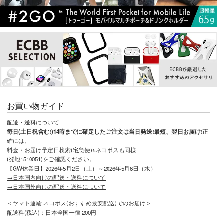
お買い物ガイド
配送・送料について
毎日(土日祝含む!)14時までに確定したご注文は当日発送!最短、翌日お届け!
正
確には、
料金・お届け予定日検索(宅急便)※ネコポスも同様
(発地1510051)をご確認ください。
【GW休業日】2026年5月2日（土）～2026年5月6日（水）
→日本国内向けの配送・送料について
→日本国外向けの配送・送料について
＜ヤマト運輸 ネコポス(おすすめ最安配送)でのお届け＞
配送料(税込)：日本全国一律 200円